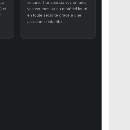
tra-
voiture. Transportez vos enfants,
) et
vos courses ou du matériel lourd
r
en toute sécurité grâce à une
assistance infaillible.