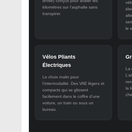
droite) conçus pour avaler les
vél
kilomètres sur l’asphalte sans
éle
transpirer.
alt
sem
le 
Vélos Pliants
Gr
Électriques
La 
L’a
Le choix malin pour
ren
l’intermodalité. Des VAE légers et
la 
compacts qui se glissent
che
facilement dans le coffre d’une
voiture, un train ou sous un
bureau.