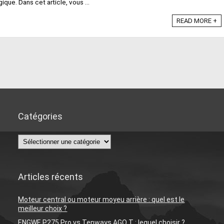
ue. Dans cet article, vous ...
6
READ MORE +
Catégories
Catégories
Articles récents
Moteur central ou moteur moyeu arrière : quel est le
meilleur choix ?
ENGWE P275 Pro vs Tenways AGO T : lequel choisir ?