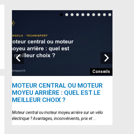
seils
Conseils
LE
MOTEUR CENTRAL OU MOTEUR
ENGWE
MOYEU ARRIÈRE : QUEL EST LE
AGO T 
MEILLEUR CHOIX ?
ENGWE P275
deux point p
Moteur central ou moteur moyeu arrière sur un vélo
électrique ? Avantages, inconvénients, prix et ...