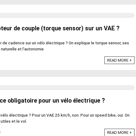
teur de couple (torque sensor) sur un VAE ?
 de cadence sur un vélo électrique ? On explique le torque sensor, ses
naturelle et l'autonomie.
READ MORE +
Con
COURROIE TENWAYS QUI SIFF
OU GRINCE : CAUSES ET
ce obligatoire pour un vélo électrique ?
SOLUTIONS
Votre courroie Tenways siffle ou grince ? Tension,
 vélo électrique ? Pour un VAE 25 km/h, non. Pour un speed bike, oui. On
alignement, saletés : les causes du bruit d'une ...
utiles et le vol.
6
READ MORE +