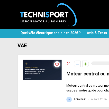
Quel vélo électrique choisir en 2026 ?
Avis & Tests
VAE
0
Moteur central ou m
Moteur central ou moteur moye
usages : notre guide pour cho
Antoine P
6 août 2026