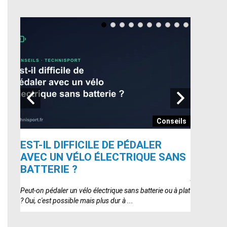
seils
Conseils
EST-IL DIFFICILE DE PÉDALER
ADO AI
AVEC UN VÉLO ÉLECTRIQUE SANS
LEQUEL
BATTERIE ?
ADO Air 20 
point par po
ctrique
Peut-on pédaler un vélo électrique sans batterie ou à plat
? Oui, c'est possible mais plus dur à ...