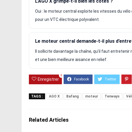
L’AGO X grimpe-t-il bien les côtes ?
Oui : le moteur central exploite les vitesses du vélo
pour un VTC électrique polyvalent.
Le moteur central demande-t-il plus d’entre
Il sollicite davantage la chaîne, qu’il faut entreteni
et une bien meilleure aisance en relief.
0
Enregistrer
TAGS :
AGO X
Bafang
moteur
Tenways
Vél
Related Articles