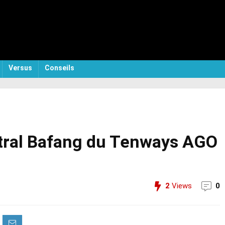
Versus
Conseils
ntral Bafang du Tenways AGO
2
Views
0