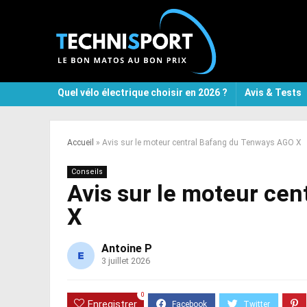
Quel vélo électrique choisir en 2026 ?
Avis & Tests
Accueil
»
Avis sur le moteur central Bafang du Tenways AGO X
Conseils
Avis sur le moteur ce
X
Antoine P
3 juillet 2026
0
Enregistrer