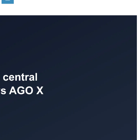
Con
QUELLE EST LA DURÉE DE VIE
MOYENNE D’UNE BATTERIE AU
LITHIUM DE VAE ?
Quelle est la durée de vie d'une batterie de vélo éle
? Environ 500 à 1000 cycles, soit 3 à ...