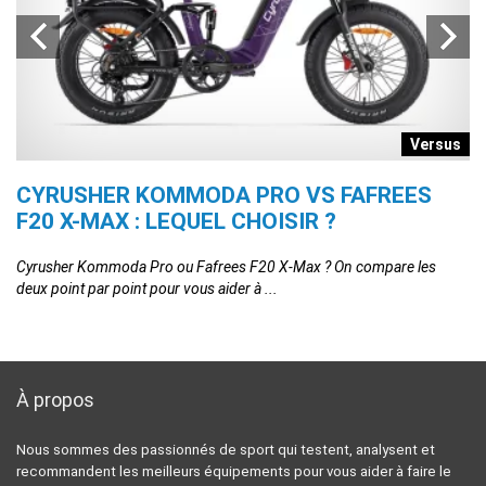
s
Versus
CYRUSHER KOMMODA PRO VS FAFREES
E
F20 X-MAX : LEQUEL CHOISIR ?
X
n
Cyrusher Kommoda Pro ou Fafrees F20 X-Max ? On compare les
EN
deux point par point pour vous aider à ...
de
À propos
Nous sommes des passionnés de sport qui testent, analysent et
recommandent les meilleurs équipements pour vous aider à faire le