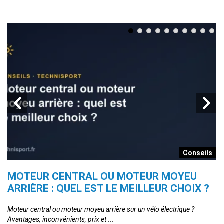
s
Conseils
MOTEUR CENTRAL OU MOTEUR MOYEU
E
ARRIÈRE : QUEL EST LE MEILLEUR CHOIX ?
L
és
Moteur central ou moteur moyeu arrière sur un vélo électrique ?
EN
Avantages, inconvénients, prix et ...
po