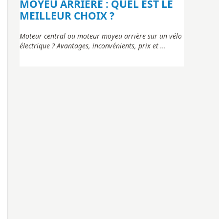
MOYEU ARRIÈRE : QUEL EST LE
AGO T 
MEILLEUR CHOIX ?
ENGWE P275
les deux po
on,
Moteur central ou moteur moyeu arrière sur un vélo
..
électrique ? Avantages, inconvénients, prix et ...