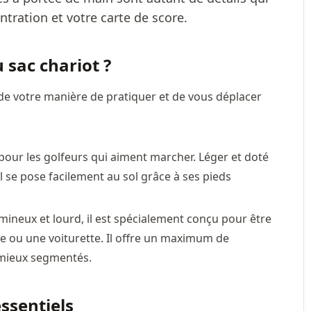
OU GRINCE : CAUSES ET
tration et votre carte de score.
SOLUTIONS
Votre courroie Tenways siffle ou grince ? Tensi
 sac chariot ?
alignement, saletés : les causes du bruit d'une .
de votre manière de pratiquer et de vous déplacer
pour les golfeurs qui aiment marcher. Léger et doté
 se pose facilement au sol grâce à ses pieds
mineux et lourd, il est spécialement conçu pour être
ue ou une voiturette. Il offre un maximum de
mieux segmentés.
essentiels