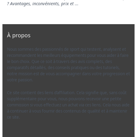
? Avantages, inconvénients, prix et ...
À propos
Nous sommes des passionnés de sport qui testent, analysent et
recommandent les meilleurs équipements pour vous aider à faire
le bon choix. Que ce soit à travers des avis complets, des
comparatifs détaillés, des conseils pratiques ou des tutoriels,
notre mission est de vous accompagner dans votre progression et
votre passion.
Ce site contient des liens d’affiliation. Cela signifie que, sans coût
supplémentaire pour vous, nous pouvons recevoir une petite
commission si vous effectuez un achat via ces liens. Cela nous aide
à continuer à vous fournir des contenus de qualité et à maintenir
ce site.