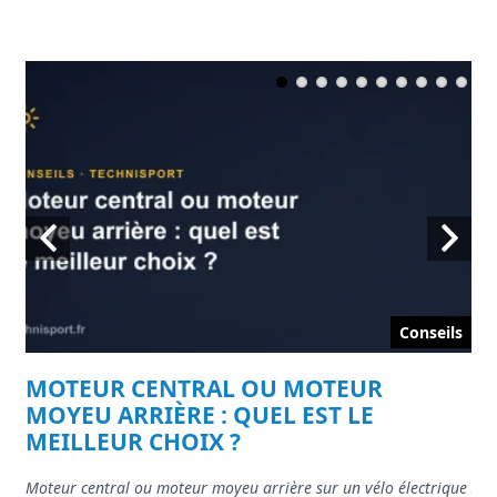
ils
Conseils
MOTEUR CENTRAL OU MOTEUR
E
MOYEU ARRIÈRE : QUEL EST LE
L
MEILLEUR CHOIX ?
t,
ENG
poi
Moteur central ou moteur moyeu arrière sur un vélo électrique