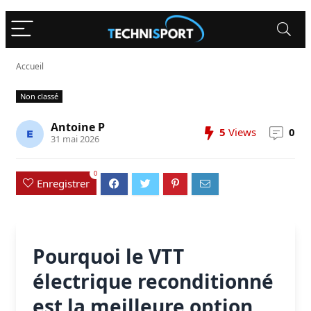
Accueil
Non classé
Antoine P
5
Views
0
31 mai 2026
0
Enregistrer
Pourquoi le VTT
électrique reconditionné
est la meilleure option