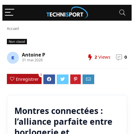
Accueil
Non classé
Antoine P
2
Views
0
31 mai 2026
0
Enregistrer
Montres connectées :
l’alliance parfaite entre
horlogerie et