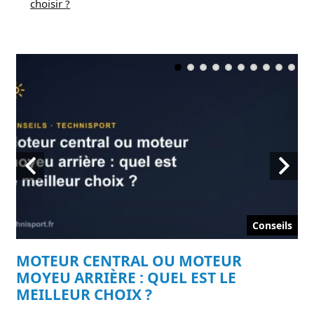
choisir ?
ils
Conseils
MOTEUR CENTRAL OU MOTEUR
E
MOYEU ARRIÈRE : QUEL EST LE
L
MEILLEUR CHOIX ?
t,
ENG