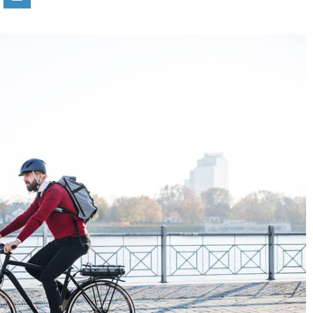
Con
QU’EST-CE QU’UN CAPTEUR DE
COUPLE (TORQUE SENSOR) S
UN VAE ?
Capteur de couple ou capteur de cadence sur un v
électrique ? On explique le torque sensor, ses ...