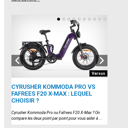
seils
Versus
CYRUSHER KOMMODA PRO VS
ENGWE 
UR
FAFREES F20 X-MAX : LEQUEL
LANKEL
CHOISIR ?
CHOISI
élo
Cyrusher Kommoda Pro ou Fafrees F20 X-Max ? On
ENGWE Engi
compare les deux point par point pour vous aider à ...
compare les 