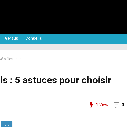
Versus
Conseils
vélo électrique
s : 5 astuces pour choisir
1
View
0