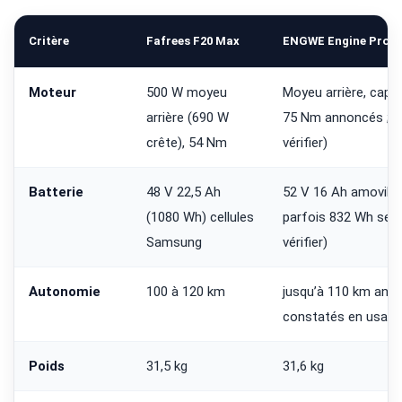
Critère
Fafrees F20 Max
ENGWE Engine Pro 2.
Moteur
500 W moyeu
Moyeu arrière, capt
arrière (690 W
75 Nm annoncés ; 25
crête), 54 Nm
vérifier)
Batterie
48 V 22,5 Ah
52 V 16 Ah amovibl
(1080 Wh) cellules
parfois 832 Wh selo
Samsung
vérifier)
Autonomie
100 à 120 km
jusqu’à 110 km ann
constatés en usage u
Poids
31,5 kg
31,6 kg