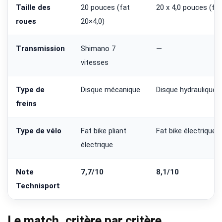
Taille des
20 pouces (fat
20 x 4,0 pouces (fat
roues
20×4,0)
Transmission
Shimano 7
—
vitesses
Type de
Disque mécanique
Disque hydraulique
freins
Type de vélo
Fat bike pliant
Fat bike électrique 
électrique
Note
7,7/10
8,1/10
Technisport
Le match, critère par critère