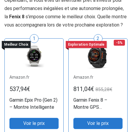
Cependant, si vous êtes un aventurier prêt à investir pour
des performances inégalées et une autonomie prolongée,
la
Fenix 8
s’impose comme le meilleur choix. Quelle montre
vous accompagnera lors de votre prochaine exploration ?
1
2
-5%
Meilleur Choix
Exploration Optimale
Amazon.fr
Amazon.fr
537,94€
811,04€
855,28€
Garmin Epix Pro (Gen 2)
Garmin Fenix 8 –
– Montre Intelligente
Montre GPS
Multisports
Voir le prix
Voir le prix