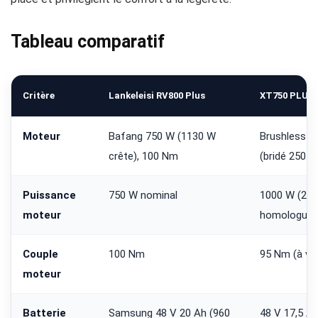
Tableau comparatif
Critère
Lankeleisi RV800 Plus
XT750 PLUS
Moteur
Bafang 750 W (1130 W
Brushless ro
crête), 100 Nm
(bridé 250 W
Puissance
750 W nominal
1000 W (250
moteur
homologuée
Couple
100 Nm
95 Nm (à vér
moteur
Batterie
Samsung 48 V 20 Ah (960
48 V 17,5 Ah