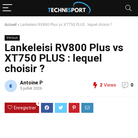
Accueil
»
Lankeleisi RV800 Plus vs XT750 PLUS : lequel choisir ?
Versus
Lankeleisi RV800 Plus vs
XT750 PLUS : lequel
choisir ?
Antoine P
2
Views
0
5 juillet 2026
0
Enregistrer