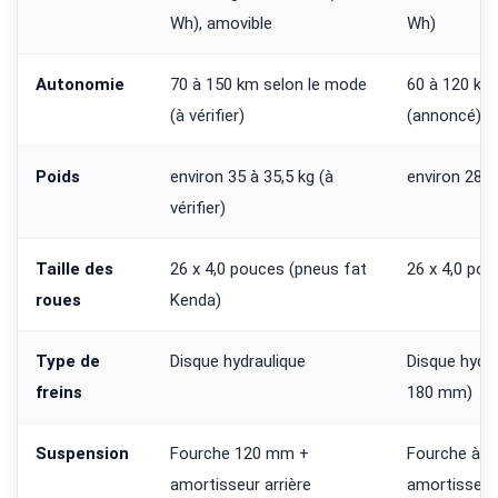
Wh), amovible
Wh)
Autonomie
70 à 150 km selon le mode
60 à 120 km
(à vérifier)
(annoncé)
Poids
environ 35 à 35,5 kg (à
environ 28,5
vérifier)
Taille des
26 x 4,0 pouces (pneus fat
26 x 4,0 pou
roues
Kenda)
Type de
Disque hydraulique
Disque hydr
freins
180 mm)
Suspension
Fourche 120 mm +
Fourche à re
amortisseur arrière
amortisseur 