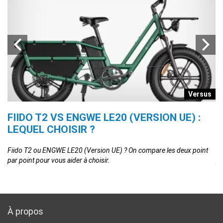
s
Versus
FIIDO T2 VS ENGWE LE20 (VERSION UE) :
L
LEQUEL CHOISIR ?
O
e,
Fiido T2 ou ENGWE LE20 (Version UE) ? On compare les deux point
Le
par point pour vous aider à choisir.
po
À propos